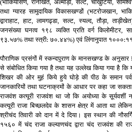
(भाकियासैण, रानीखेत, अल्मोड़ा, सल्ट, चौखुटिया, सोमेश्वर, 
तथा ग्यारह सामुदायिक विकासखण्डों (भटरोजखान, भाकिय
द्वाराहाट, हाट, लामगढ्डा, सल्ट, स्यल्द, तौड़ा, ताड़ीख
जनसंख्या घनत्व १९८ व्यक्ति प्रति वर्ग किलोमीटर, स
९३.५७% तथा स्त्री: ७०.४४%) एवं लिंगानुपात १०००:१
पौराणिक प्रसंगों में स्कन्दपुराण के मानसखण्ड के अनुसार इस
से संबोधित किया गया है तथा यह उल्लेख किया गया है कि 
शिखर की ओर मुहं किये हुये घोड़े की पीठ के समान पर
जानकारियों तथा घटनाक्रमों के आधार पर कहा जा सकता ह
राजवंश कत्यूरी राजवंश था जो कि अयोध्या के सूर्यवशीं नर
कत्यूरी राजा बिच्छलदेव के शासन क्षेत्र में आता था लेकिन 
श्रीचंद तिवारी को दान में दे दिया। इस स्थान की नौसर्गि
१५६० में चंद राजा कल्याणचंद द्वारा चंद राजवंश की राज