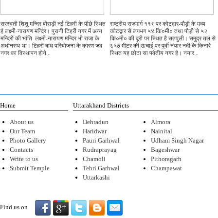
सरस्वती शिशु मन्दिर बौराड़ी नई टिहरी के पीछे स्थित
राष्ट्रीय राजमार्ग ११९ पर कोटद्वार-पौड़ी के मध्य
है लक्ष्मी-नारायण मन्दिर। पुरानी टिहरी नगर में अन्य
कोटद्वार से लगभग ५४ कि०मी० तथा पौड़ी से ५२
मन्दिरों की भांति लक्ष्मी-नारायण मन्दिर भी राजा के
कि०मी० की दूरी पर स्थित है सतपुली। समुद्र तल से
अधीनस्थ था। टिहरी बांध परियोजना के कारण जब
६५७ मीटर की ऊंचाई पर पूर्वी नयार नदी के किनारे
नगर का विस्थापन होने...
स्थित यह छोटा सा पर्वतीय नगर है। नयार...
Home
Uttarakhand Districts
About us
Dehradun
Almora
Our Team
Haridwar
Nainital
Photo Gallery
Pauri Garhwal
Udham Singh Nagar
Contacts
Rudraprayag
Bageshwar
Write to us
Chamoli
Pithoragarh
Submit Temple
Tehri Garhwal
Champawat
Uttarkashi
Find us on