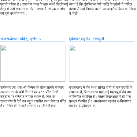
पुरानी परंपरा है। रामायण काल के मूक साक्षी सितोन्स्यूं
जाता है कि डुंगरियाल नेगी जाति के पूर्वजों ने गोरिल
क्षेत्र में जहां मनसार का मेला लगता है, से एक फर्लांग
देवता से यहां निवास करने का अनुरोध किया था जिन्हे
की दूरी पर तीन नद...
वे पौड़ी ...
राजराजेश्वरी मंदिर, श्रीनगर
एकेश्वर महादेव, सतपुली
श्रीनगर एस०एस०बी कैम्पस के ठीक सामने गंगापार
उत्तराखण्ड में शैव तथा शक्ति दोनों ही सम्प्रदायों के
अलकनन्दा के दांयें किनारे पर २०० फीट ऊंची
उपासक हैं, जिस कारण यहां कई महत्वपूर्ण शैव तथा
चट्‌टान पर रणिहाट नामक स्थान है, जहां पर
शक्तिपीठ स्थापित हैं। मात्र केदारक्षेत्र में ही पांच
राजराजेश्वरी देवी का बहुत प्राचीन तथा विशाल मंदिर
प्रमुख शैवपीठ हैं १-ताड़केश्वर महादेव २-बिन्देश्वर
है। मन्दिर की ऊंचाई लगभग ३० फीट है तथा ...
महादेव ३-एकेश्वर मह...