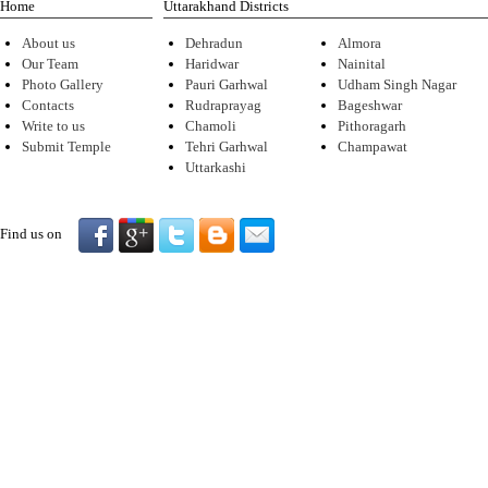
Home
Uttarakhand Districts
About us
Dehradun
Almora
Our Team
Haridwar
Nainital
Photo Gallery
Pauri Garhwal
Udham Singh Nagar
Contacts
Rudraprayag
Bageshwar
Write to us
Chamoli
Pithoragarh
Submit Temple
Tehri Garhwal
Champawat
Uttarkashi
Find us on