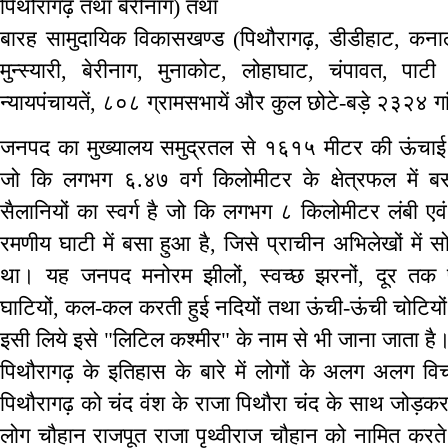
पिथौरागढ़ तथा बेरीनाग) तथा
बारह सामुदायिक विकासखण्ड (पिथौरागढ़, डीडीहाट, कनाली
मुन्स्यारी, बेरीनाग, मुनाकोट, लोहाघाट, चंपावत, पा
न्यायपंचायतें, ८०८ ग्रामसभायें और कुल छोटे-बड़े २३२४ गां
जनपद का मुख्यालय समुद्रतल से १६१५ मीटर की ऊंचाई प
जो कि लगभग ६.४७ वर्ग किलोमीटर के क्षेत्रफल में 
सैलानियों का स्वर्ग है जो कि लगभग ८ किलोमीटर लंबी 
रमणीय घाटी में बसा हुआ है, जिसे प्राचीन अभिलेखों में 
था। यह जनपद मनोरम झीलों, स्वच्छ झरनों, दूर तक फैले
घाटियों, कल-कल करती हुई नदियों तथा ऊंची-ऊंची चोटियों 
इसी लिये इसे "लिटिल कश्मीर" के नाम से भी जाना जाता है
पिथौरागढ़ के इतिहास के बारे में लोगों के अलग अलग विचा
पिथौरागढ़ को चंद वंश के राजा पिथौरा चंद के साथ जोड़कर 
लोग चौहान राजपूत राजा पृथ्वीराज चौहान को नामित करते हु