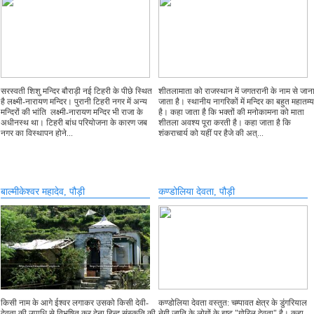
सरस्वती शिशु मन्दिर बौराड़ी नई टिहरी के पीछे स्थित
शीतलामाता को राजस्थान में जगतरानी के नाम से जान
है लक्ष्मी-नारायण मन्दिर। पुरानी टिहरी नगर में अन्य
जाता है। स्थानीय नागरिकों में मन्दिर का बहुत महातम्य
मन्दिरों की भांति लक्ष्मी-नारायण मन्दिर भी राजा के
है। कहा जाता है कि भक्तों की मनोकामना को माता
अधीनस्थ था। टिहरी बांध परियोजना के कारण जब
शीतला अवश्य पूरा करती है। कहा जाता है कि
नगर का विस्थापन होने...
शंकराचार्य को यहीं पर हैजे की अत्...
बाल्मीकेश्वर महादेव, पौड़ी
कण्डोलिया देवता, पौड़ी
किसी नाम के आगे ईश्वर लगाकर उसको किसी देवी-
कण्डोलिया देवता वस्तुत: चम्पावत क्षेत्र के डुंगरियाल
देवता की उपाधि से विभूषित कर देना हिन्दू संस्कृति की
नेगी जाति के लोगों के इष्ट "गोरिल देवता" है। कहा